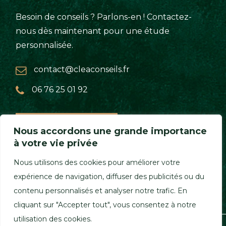
Besoin de conseils ? Parlons-en ! Contactez-
nous dès maintenant pour une étude
personnalisée.
contact@cleaconseils.fr
06 76 25 01 92
Prendre rendez-vous
Nous accordons une grande importance
à votre vie privée
Nous utilisons des cookies pour améliorer votre
expérience de navigation, diffuser des publicités ou du
contenu personnalisés et analyser notre trafic. En
cliquant sur "Accepter tout", vous consentez à notre
utilisation des cookies.