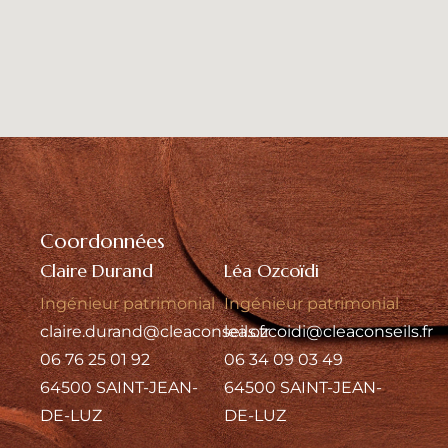
Coordonnées
Claire Durand
Léa Ozcoïdi
Ingénieur patrimonial
Ingénieur patrimonial
claire.durand@cleaconseils.fr
lea.ozcoidi@cleaconseils.fr
06 76 25 01 92
06 34 09 03 49
64500 SAINT-JEAN-
64500 SAINT-JEAN-
DE-LUZ
DE-LUZ