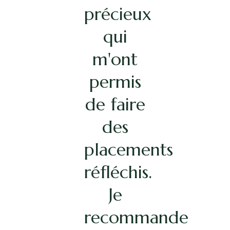
précieux
avant
qui
un
investissement
m'ont
immobilier.
permis
de faire
Grâce à
leur
des
expertise,
placements
réfléchis.
j'ai pu
faire le
Je
recommande
choix