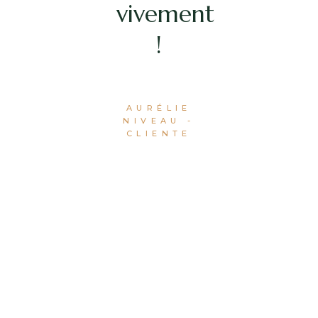
vivement
d'une
SCI
!
pour
diverses
AURÉLIE
NIVEAU
-
raisons,
CLIENTE
qui
semblent
être les
plus
adaptées